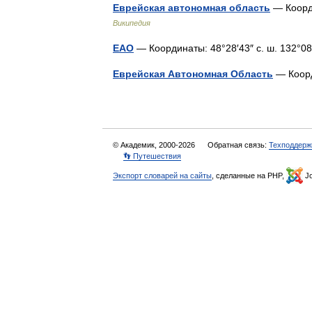
Еврейская автономная область
— Координ
Википедия
ЕАО
— Координаты: 48°28′43″ с. ш. 132°0
Еврейская Автономная Область
— Коорд
© Академик, 2000-2026
Обратная связь:
Техподдерж
👣 Путешествия
Экспорт словарей на сайты
, сделанные на PHP,
Jo