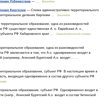
ение Узбекистана
— …
Википедия
ление Киргизии
— Схема административно территориального
ерриториальное деление Киргизии …
Википедия
территориальное образование, одна из разновидностей
е РФ существует единственная А. о. Еврейская А. о.,
 субъекта РФ Хабаровского края …
Энциклопедический словарь
риториальное образование, одна из разновидностей
та РФ заключается в том, что А.о. одновременно входят в
тей (например, Агинский Бурятский А.о. входит… …
иториальное образование, субъект РФ. В настоящее время в
сть, входящая одновременно в состав другого субъекта РФ
оварь
ориальное образование, субъект РФ. Одновременно входит в
ти (напр., Агинский Бурятский А.о. входит в состав Читинской