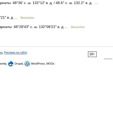
аты: 48°36′ с. ш. 132°12′ в. д. / 48.6° с. ш. 132.2° в. д. …
8′21″ в. д …
Википедия
инаты: 48°28′43″ с. ш. 132°08′21″ в. д …
Википедия
ка
,
Реклама на сайте
18+
omla,
Drupal,
WordPress, MODx.