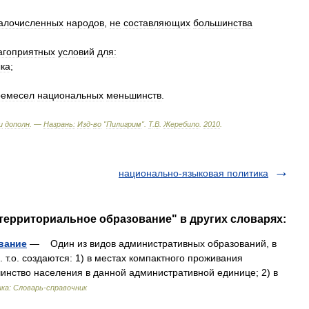
алочисленных
народов
,
не
составляющих
большинства
агоприятных
условий
для:
ка
;
ремесел
национальных
меньшинств
.
и
дополн
. —
Назрань:
Изд
-
во
"
Пилигрим
"
.
Т
.
В
.
Жеребило
.
2010
.
национально-языковая политика
территориальное образование" в других словарях:
вание
— Один из видов административных образований, в
 т.о. создаются: 1) в местах компактного проживания
нство населения в данной административной единице; 2) в
ка: Словарь-справочник