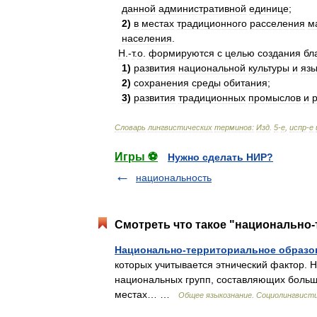
данной
административной
единице
;
2
)
в
местах
традиционного
расселения
м
населения
.
Н
.-
т
.
о
.
формируются
с
целью
создания
бл
1
)
развития
национальной
культуры
и
язы
2
)
сохранения
среды
обитания
;
3
)
развития
традиционных
промыслов
и
Словарь
лингвистических
терминов:
Изд
.
5
-
е
,
испр
-
е
Игры ⚽
Нужно сделать НИР?
национальность
Смотреть что такое "национально-
Национально-территориальное образо
которых учитывается этнический фактор. Н.
национальных групп, составляющих больши
местах… …
Общее языкознание. Социолингвисти