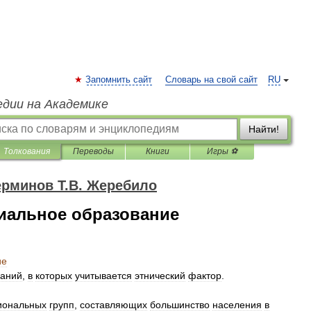
Запомнить сайт
Словарь на свой сайт
RU
едии на Академике
Найти!
Толкования
Переводы
Книги
Игры ⚽
ерминов Т.В. Жеребило
иальное образование
ие
ваний
,
в
которых
учитывается
этнический
фактор
.
иональных
групп
,
составляющих
большинство
населения
в