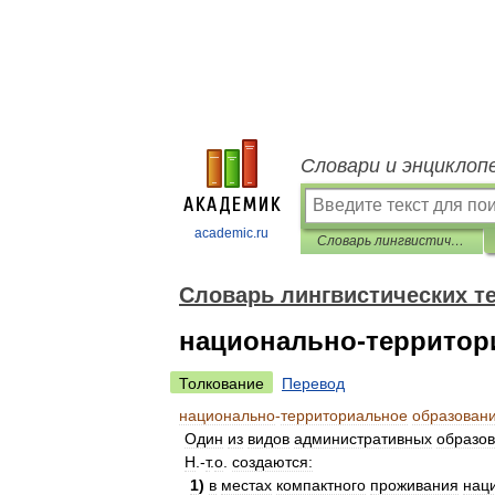
Словари и энциклоп
academic.ru
Словарь лингвистических терминов Т.В. Жеребило
Словарь лингвистических т
национально-территор
Толкование
Перевод
национально
-
территориальное
образован
Один
из
видов
административных
образо
Н
.-
т
.
о
.
создаются:
1
)
в
местах
компактного
проживания
нац